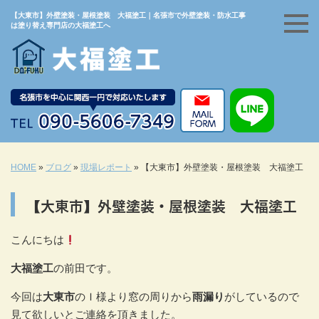
【大東市】外壁塗装・屋根塗装 大福塗工｜名張市で外壁塗装・防水工事
は塗り替え専門店の大福塗工へ
HOME
»
ブログ
»
現場レポート
»
【大東市】外壁塗装・屋根塗装 大福塗工
【大東市】外壁塗装・屋根塗装 大福塗工
こんにちは
大福塗工
の前田です。
今回は
大東市
のＩ様より窓の周りから
雨漏り
がしているので
見て欲しいとご連絡を頂きました。