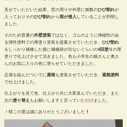
見せていただいた結果、窓の周りや外壁に無数の
ひび割れ
が
入っておりその
ひび割れ
から
雨が侵入
していることが判明し
ました。
そのため普通の
外壁塗装
ではなく、ゴムのように伸縮性のあ
る弾性塗料での厚塗り塗装を提案させていただき、
ひび割れ
をしっかり補修した後に補修跡が出ないぐらいの
4回塗り
の厚
塗りで仕上げさせて頂きました。色も小学生の娘さんと奥さ
んのお気に入りの色に塗らせていただきました。
足場を組んだついでに
屋根
も塗装させていただき、
遮熱塗料
で仕上げました。
仕上がりを見て色、仕上がり共に大変喜んでいただき、また
次の
塗り替え
もお願いしますと言っていただけました。
Ｉ様この度は誠にありがとうございました