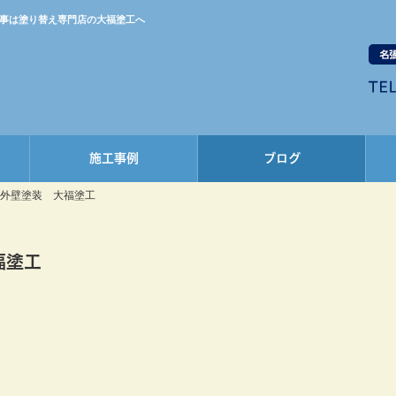
工事は塗り替え専門店の大福塗工へ
施工事例
ブログ
•外壁塗装 大福塗工
福塗工