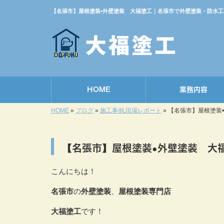
【名張市】屋根塗装•外壁塗装 大福塗工｜名張市で外壁塗装・防水
HOME
業務内容
HOME
»
ブログ
»
施工事例
,
現場レポート
»
【名張市】屋根塗装
【名張市】屋根塗装•外壁塗装 大
こんにちは！
名張市
の
外壁塗装
、
屋根塗装専門店
大福塗工
です！